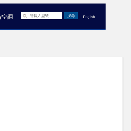
智空調
English