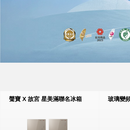
聲寶 X 故宮 星美滿聯名冰箱
玻璃變