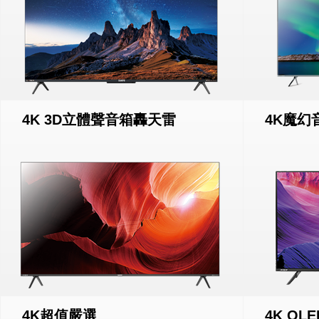
4K 3D立體聲音箱轟天雷
4K魔幻
4K超值嚴選
4K OL