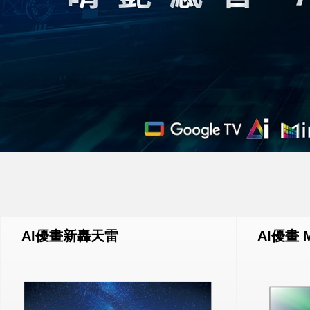
AI優畫新轟天雷
AI優畫 