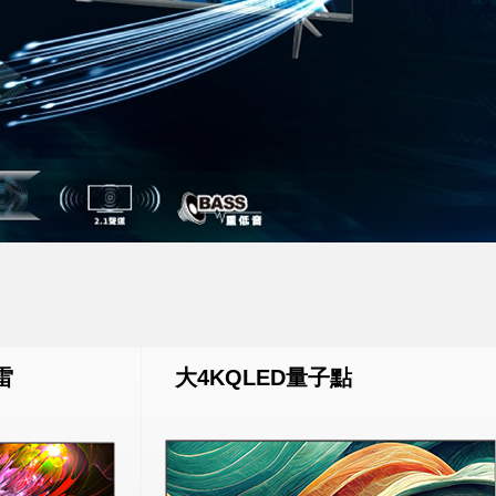
雷
大4KQLED量子點