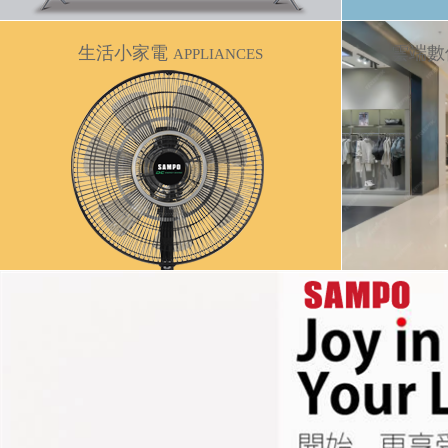
生活小家電
雲端數
APPLIANCES