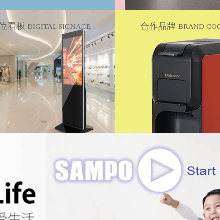
位看板
合作品牌
DIGITAL SIGNAGE
BRAND CO