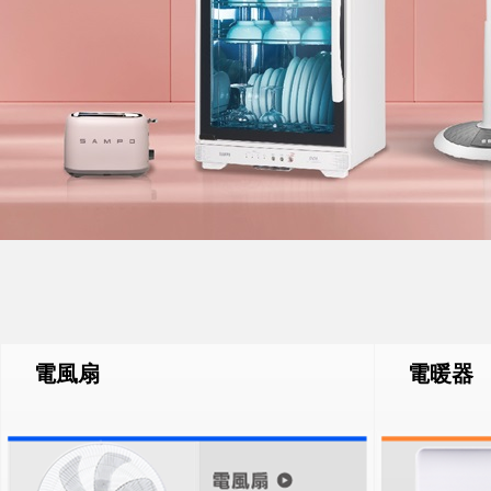
電風扇
電暖器