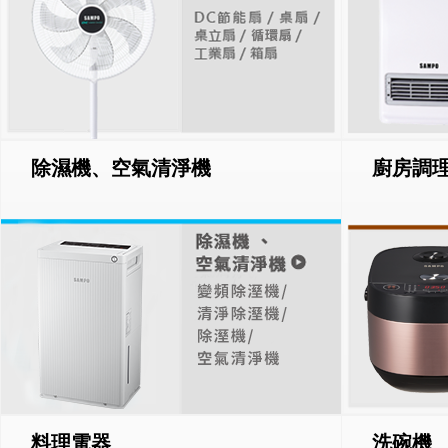
除濕機、空氣清淨機
廚房調
料理電器
洗碗機