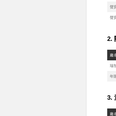
聲
聲
2
廠
瑞
年
3
廠