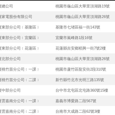
寶總公司
桃園市龜山區大華里頂湖路19號
寶家電股份有限公司
桃園市龜山區大華里頂湖路26號
寶東部分公司﹝基隆區﹞
基隆市七堵區福一街143號
寶東部分公司﹝宜蘭區﹞
宜蘭市嵐峰路1段16號
寶東部分公司﹝花蓮區﹞
花蓮縣吉安鄉稻興一街7號2樓
寶北部分公司
桃園市龜山區大華里頂湖路26號
寶桃竹苗分公司﹝一課﹞
桃園市蘆竹區龍安街2段310號
寶桃竹苗分公司﹝二課﹞
新竹縣竹北市光明三路135號
寶中部分公司
台中市北屯區北屯路360號15樓
寶雲嘉南分公司﹝一課﹞
嘉義市博愛路二段567號
寶雲嘉南分公司﹝二課﹞
台南市大成路二段62號3樓