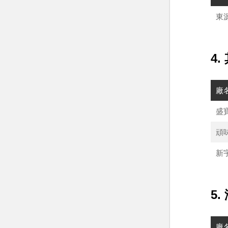
東
4
廠
盛
頑
新
5
廠