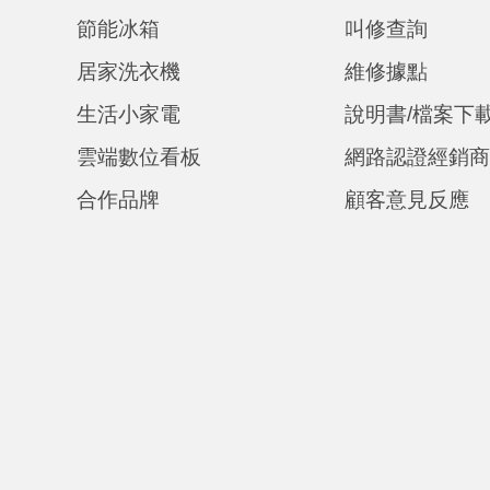
節能冰箱
叫修查詢
居家洗衣機
維修據點
生活小家電
說明書/檔案下
雲端數位看板
網路認證經銷
合作品牌
顧客意見反應