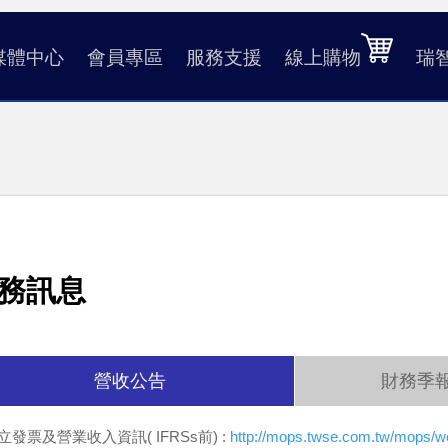
媒體中心
會員專區
服務支援
線上購物
瑞
務訊息
營收公告
財務季
開立發票及營業收入資訊( IFRSs前) :
http://mops.twse.com.tw/mops/w