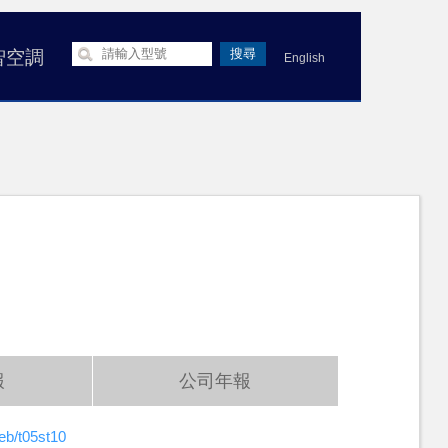
智空調
English
報
公司年報
eb/t05st10