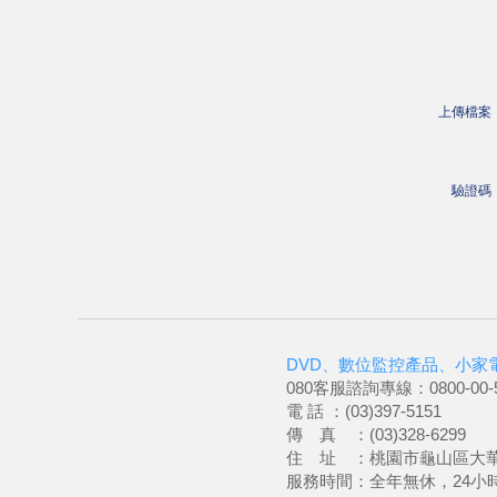
上傳檔案
驗證碼
DVD、數位監控產品、小家
080客服諮詢專線：0800-00-5
電 話 ：(03)397-5151
傳 真 ：(03)328-6299
住 址 ：桃園市龜山區大華
服務時間：全年無休，24小