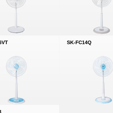
6VT
SK-FC14Q
8