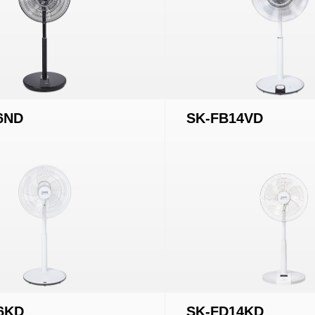
6ND
SK-FB14VD
6KD
SK-FD14KD