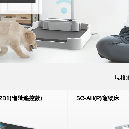
規格
02D1(進階遙控款)
SC-AH(P)寵物床