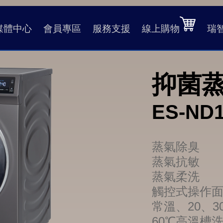
媒體中心
會員專區
服務支援
線上購物
瑞
抑菌
ES-ND
蒸氣除臭
蒸氣抗敏
蒸氣柔洗
觸控式操作
常溫、20、3
60℃高溫槽