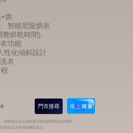
洗+烘
衣、智能尼龍烘衣
調整烘乾時間)
添衣功能
°人性化傾斜設計
約洗衣
行程
0
門市搜尋
考，相關產品安裝及配運等服務費用請洽經銷商。
等相關資訊請依經銷據點為主。