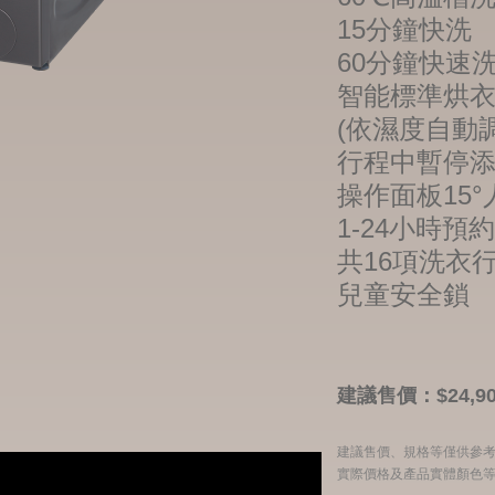
15分鐘快洗
60分鐘快速
智能標準烘
(依濕度自動
行程中暫停
操作面板15
1-24小時預
共16項洗衣
兒童安全鎖
建議售價：$24,90
建議售價、規格等僅供參
實際價格及產品實體顏色