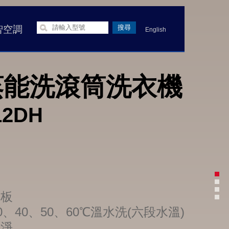
智空調
English
蒸能洗滾筒洗衣機
12DH
面板
0、40、50、60℃溫水洗(六段水溫)
洗淨